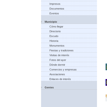
Impresos
Documentos
Eventos
Municipio
Cómo llegar
Directorio
Escudo
Historia
Monumentos
Fiestas y tradiciones
Visitas de interés
Fotos del ayer
Dónde dormir
Comercios y empresas
Asociaciones
Enlaces de interés
Gentes