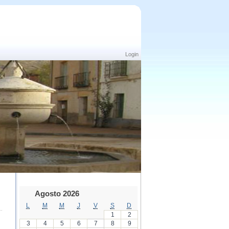
Login
Agosto 2026
L
M
M
J
V
S
D
1
2
3
4
5
6
7
8
9