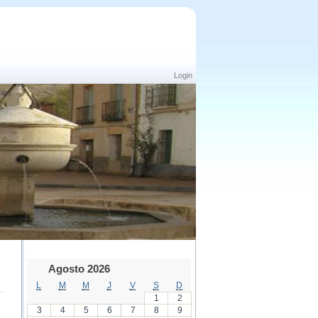
Login
Agosto 2026
L
M
M
J
V
S
D
1
2
3
4
5
6
7
8
9