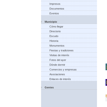
Impresos
Documentos
Eventos
Municipio
Cómo llegar
Directorio
Escudo
Historia
Monumentos
Fiestas y tradiciones
Visitas de interés
Fotos del ayer
Dónde dormir
Comercios y empresas
Asociaciones
Enlaces de interés
Gentes