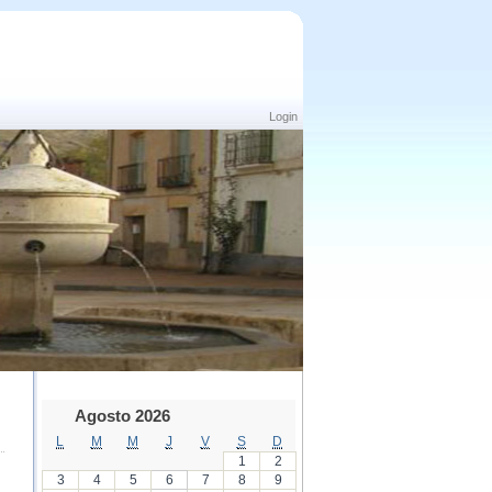
Login
Agosto 2026
L
M
M
J
V
S
D
1
2
3
4
5
6
7
8
9