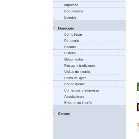
Impresos
Documentos
Eventos
Municipio
Cómo llegar
Directorio
Escudo
Historia
Monumentos
Fiestas y tradiciones
Visitas de interés
Fotos del ayer
Dónde dormir
Comercios y empresas
Asociaciones
Enlaces de interés
Gentes