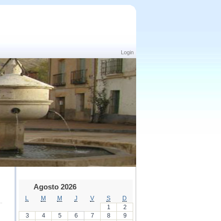
Login
Agosto 2026
L
M
M
J
V
S
D
1
2
3
4
5
6
7
8
9