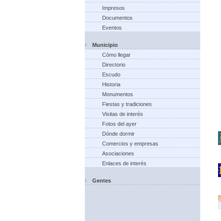
Impresos
Documentos
Eventos
Municipio
Cómo llegar
Directorio
Escudo
Historia
Monumentos
Fiestas y tradiciones
Visitas de interés
Fotos del ayer
Dónde dormir
Comercios y empresas
Asociaciones
Enlaces de interés
Gentes