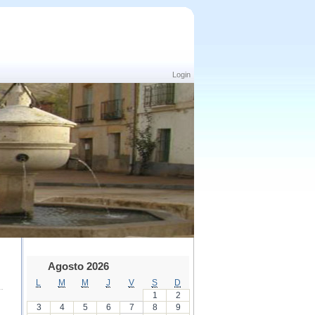
Login
Agosto 2026
L
M
M
J
V
S
D
1
2
3
4
5
6
7
8
9