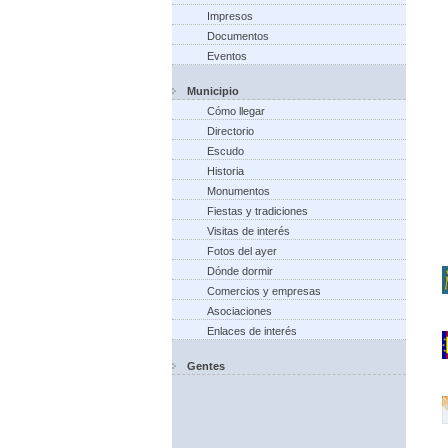
Impresos
Documentos
Eventos
Municipio
Cómo llegar
Directorio
Escudo
Historia
Monumentos
Fiestas y tradiciones
Visitas de interés
Fotos del ayer
Dónde dormir
Comercios y empresas
Asociaciones
Enlaces de interés
Gentes