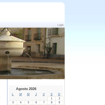
Login
Agosto 2026
L
M
M
J
V
S
D
1
2
3
4
5
6
7
8
9