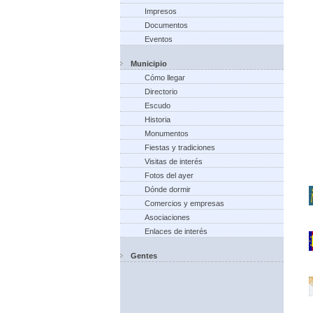
Impresos
Documentos
Eventos
Municipio
Cómo llegar
Directorio
Escudo
Historia
Monumentos
Fiestas y tradiciones
Visitas de interés
Fotos del ayer
Dónde dormir
Comercios y empresas
Asociaciones
Enlaces de interés
Gentes