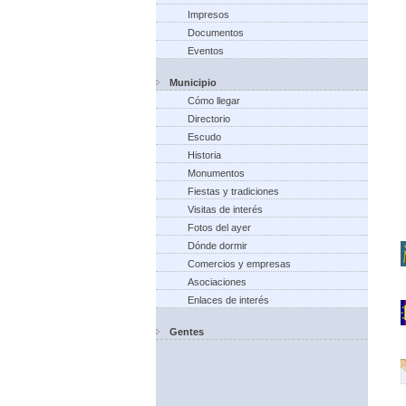
Impresos
Documentos
Eventos
Municipio
Cómo llegar
Directorio
Escudo
Historia
Monumentos
Fiestas y tradiciones
Visitas de interés
Fotos del ayer
Dónde dormir
Comercios y empresas
Asociaciones
Enlaces de interés
Gentes