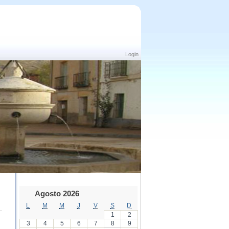
Login
Agosto 2026
L
M
M
J
V
S
D
1
2
3
4
5
6
7
8
9