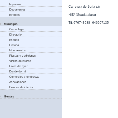
Impresos
Carretera de Soria s/n
Documentos
HITA (Guadalajara)
Eventos
Tlf. 676743988--646207135
Municipio
Cómo llegar
Directorio
Escudo
Historia
Monumentos
Fiestas y tradiciones
Visitas de interés
Fotos del ayer
Dónde dormir
Comercios y empresas
Asociaciones
Enlaces de interés
Gentes