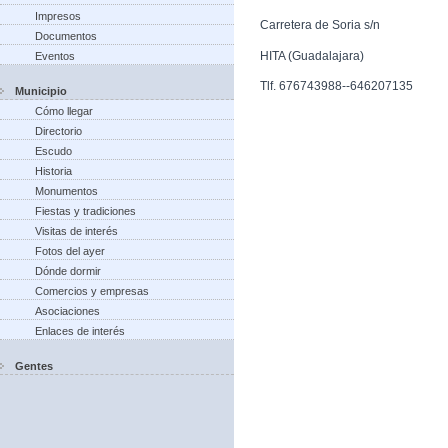
Impresos
Carretera de Soria s/n
Documentos
HITA (Guadalajara)
Eventos
Tlf. 676743988--646207135
Municipio
Cómo llegar
Directorio
Escudo
Historia
Monumentos
Fiestas y tradiciones
Visitas de interés
Fotos del ayer
Dónde dormir
Comercios y empresas
Asociaciones
Enlaces de interés
Gentes