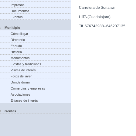
Impresos
Carretera de Soria s/n
Documentos
HITA (Guadalajara)
Eventos
Tlf. 676743988--646207135
Municipio
Cómo llegar
Directorio
Escudo
Historia
Monumentos
Fiestas y tradiciones
Visitas de interés
Fotos del ayer
Dónde dormir
Comercios y empresas
Asociaciones
Enlaces de interés
Gentes