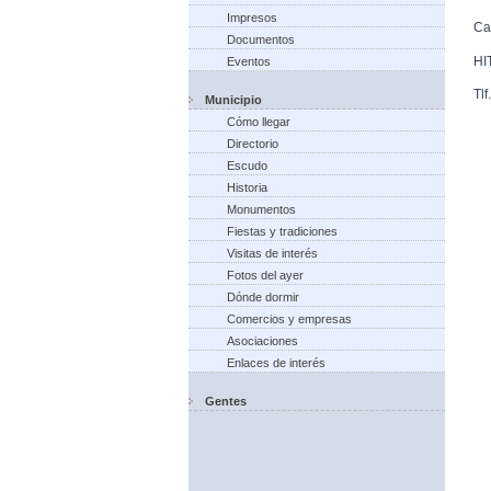
Impresos
Ca
Documentos
HI
Eventos
Tl
Municipio
Cómo llegar
Directorio
Escudo
Historia
Monumentos
Fiestas y tradiciones
Visitas de interés
Fotos del ayer
Dónde dormir
Comercios y empresas
Asociaciones
Enlaces de interés
Gentes