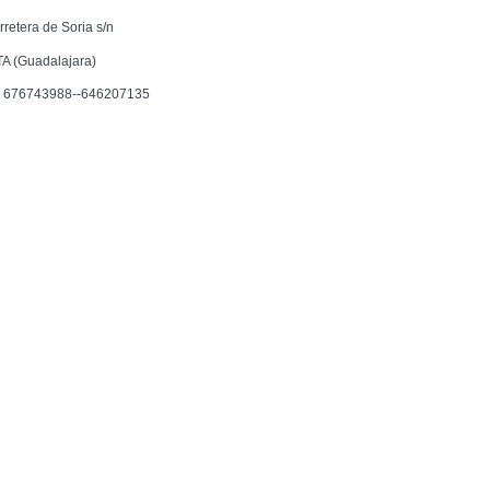
rretera de Soria s/n
TA (Guadalajara)
f. 676743988--646207135