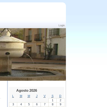
Login
Agosto 2026
L
M
M
J
V
S
D
1
2
3
4
5
6
7
8
9