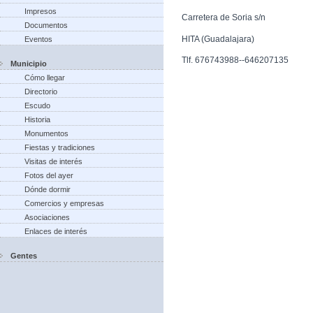
Impresos
Carretera de Soria s/n
Documentos
HITA (Guadalajara)
Eventos
Tlf. 676743988--646207135
Municipio
Cómo llegar
Directorio
Escudo
Historia
Monumentos
Fiestas y tradiciones
Visitas de interés
Fotos del ayer
Dónde dormir
Comercios y empresas
Asociaciones
Enlaces de interés
Gentes