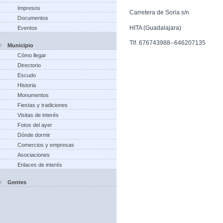
Impresos
Carretera de Soria s/n
Documentos
HITA (Guadalajara)
Eventos
Tlf. 676743988--646207135
Municipio
Cómo llegar
Directorio
Escudo
Historia
Monumentos
Fiestas y tradiciones
Visitas de interés
Fotos del ayer
Dónde dormir
Comercios y empresas
Asociaciones
Enlaces de interés
Gentes