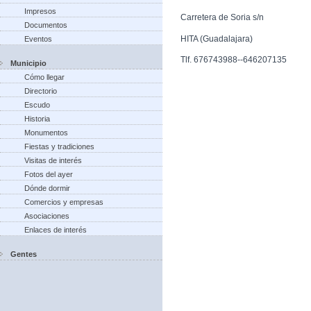
Impresos
Carretera de Soria s/n
Documentos
HITA (Guadalajara)
Eventos
Tlf. 676743988--646207135
Municipio
Cómo llegar
Directorio
Escudo
Historia
Monumentos
Fiestas y tradiciones
Visitas de interés
Fotos del ayer
Dónde dormir
Comercios y empresas
Asociaciones
Enlaces de interés
Gentes