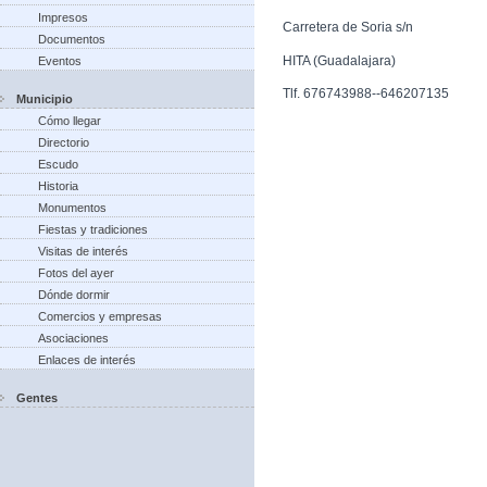
Impresos
Carretera de Soria s/n
Documentos
HITA (Guadalajara)
Eventos
Tlf. 676743988--646207135
Municipio
Cómo llegar
Directorio
Escudo
Historia
Monumentos
Fiestas y tradiciones
Visitas de interés
Fotos del ayer
Dónde dormir
Comercios y empresas
Asociaciones
Enlaces de interés
Gentes