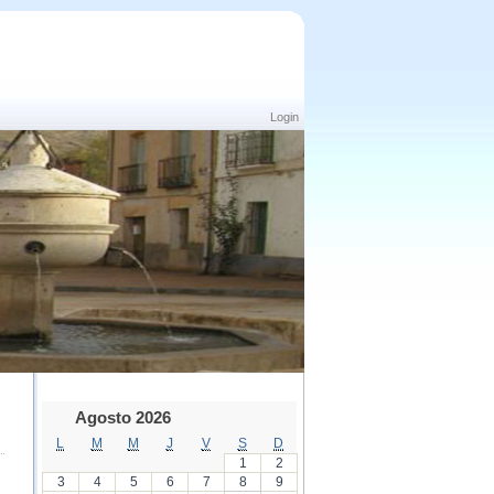
Login
Agosto 2026
L
M
M
J
V
S
D
1
2
3
4
5
6
7
8
9