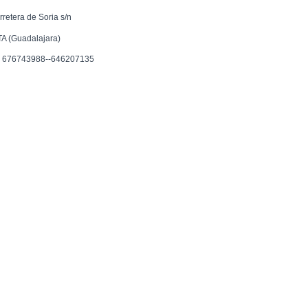
rretera de Soria s/n
TA (Guadalajara)
f. 676743988--646207135