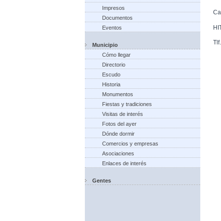
Impresos
Ca
Documentos
HI
Eventos
Tl
Municipio
Cómo llegar
Directorio
Escudo
Historia
Monumentos
Fiestas y tradiciones
Visitas de interés
Fotos del ayer
Dónde dormir
Comercios y empresas
Asociaciones
Enlaces de interés
Gentes