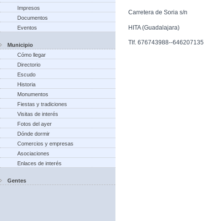
Impresos
Carretera de Soria s/n
Documentos
HITA (Guadalajara)
Eventos
Tlf. 676743988--646207135
Municipio
Cómo llegar
Directorio
Escudo
Historia
Monumentos
Fiestas y tradiciones
Visitas de interés
Fotos del ayer
Dónde dormir
Comercios y empresas
Asociaciones
Enlaces de interés
Gentes