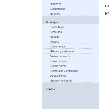
Impresos
Ca
Documentos
HI
Eventos
Tl
Municipio
Cómo llegar
Directorio
Escudo
Historia
Monumentos
Fiestas y tradiciones
Visitas de interés
Fotos del ayer
Dónde dormir
Comercios y empresas
Asociaciones
Enlaces de interés
Gentes