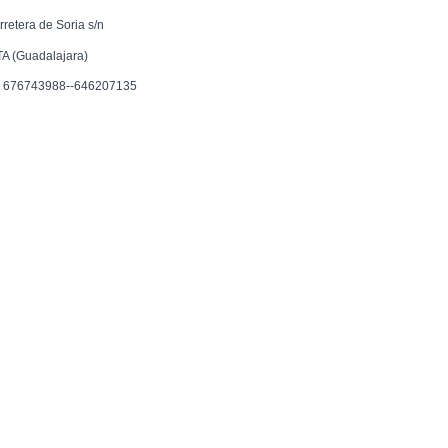
rretera de Soria s/n
TA (Guadalajara)
f. 676743988--646207135