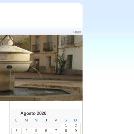
Login
Agosto 2026
L
M
M
J
V
S
D
1
2
3
4
5
6
7
8
9