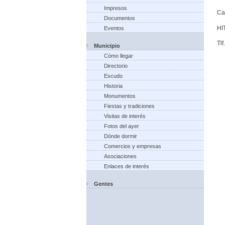
Impresos
Ca
Documentos
HI
Eventos
Tl
Municipio
Cómo llegar
Directorio
Escudo
Historia
Monumentos
Fiestas y tradiciones
Visitas de interés
Fotos del ayer
Dónde dormir
Comercios y empresas
Asociaciones
Enlaces de interés
Gentes