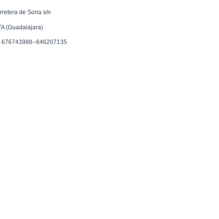
rretera de Soria s/n
TA (Guadalajara)
f. 676743988--646207135