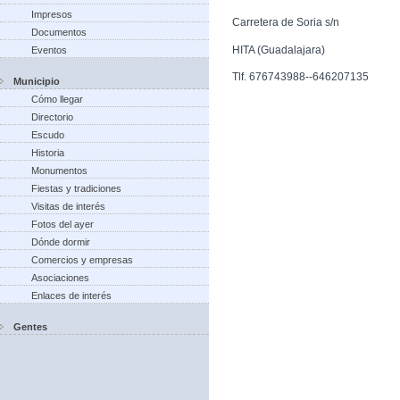
Impresos
Carretera de Soria s/n
Documentos
HITA (Guadalajara)
Eventos
Tlf. 676743988--646207135
Municipio
Cómo llegar
Directorio
Escudo
Historia
Monumentos
Fiestas y tradiciones
Visitas de interés
Fotos del ayer
Dónde dormir
Comercios y empresas
Asociaciones
Enlaces de interés
Gentes