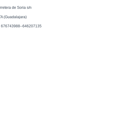
rretera de Soria s/n
TA (Guadalajara)
f. 676743988--646207135