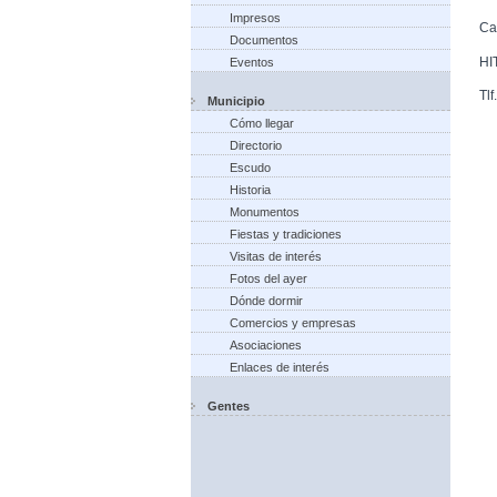
Impresos
Ca
Documentos
HI
Eventos
Tl
Municipio
Cómo llegar
Directorio
Escudo
Historia
Monumentos
Fiestas y tradiciones
Visitas de interés
Fotos del ayer
Dónde dormir
Comercios y empresas
Asociaciones
Enlaces de interés
Gentes