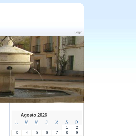
Login
Agosto 2026
L
M
M
J
V
S
D
1
2
3
4
5
6
7
8
9