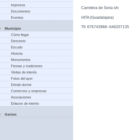
Impresos
Carretera de Soria s/n
Documentos
HITA (Guadalajara)
Eventos
Tlf. 676743988--646207135
Municipio
Cómo llegar
Directorio
Escudo
Historia
Monumentos
Fiestas y tradiciones
Visitas de interés
Fotos del ayer
Dónde dormir
Comercios y empresas
Asociaciones
Enlaces de interés
Gentes