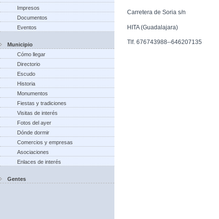
Impresos
Carretera de Soria s/n
Documentos
HITA (Guadalajara)
Eventos
Tlf. 676743988--646207135
Municipio
Cómo llegar
Directorio
Escudo
Historia
Monumentos
Fiestas y tradiciones
Visitas de interés
Fotos del ayer
Dónde dormir
Comercios y empresas
Asociaciones
Enlaces de interés
Gentes