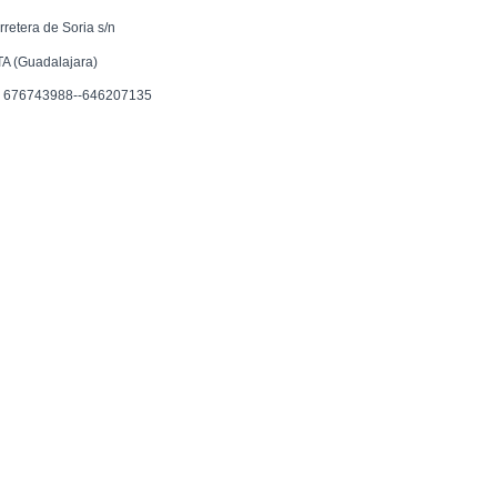
rretera de Soria s/n
TA (Guadalajara)
f. 676743988--646207135