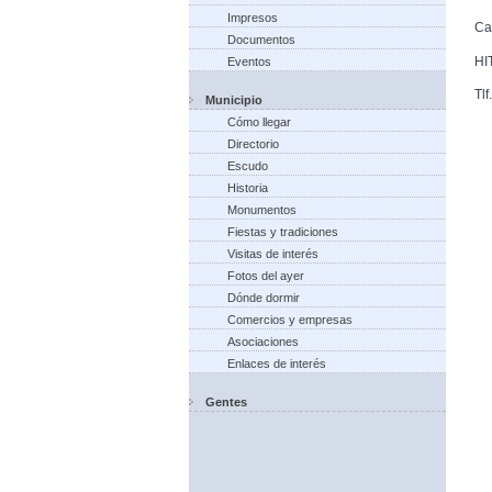
Impresos
Ca
Documentos
HI
Eventos
Tl
Municipio
Cómo llegar
Directorio
Escudo
Historia
Monumentos
Fiestas y tradiciones
Visitas de interés
Fotos del ayer
Dónde dormir
Comercios y empresas
Asociaciones
Enlaces de interés
Gentes