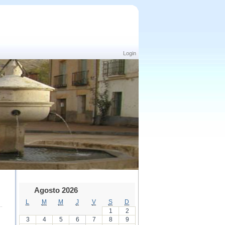
Login
Agosto 2026
L
M
M
J
V
S
D
1
2
3
4
5
6
7
8
9