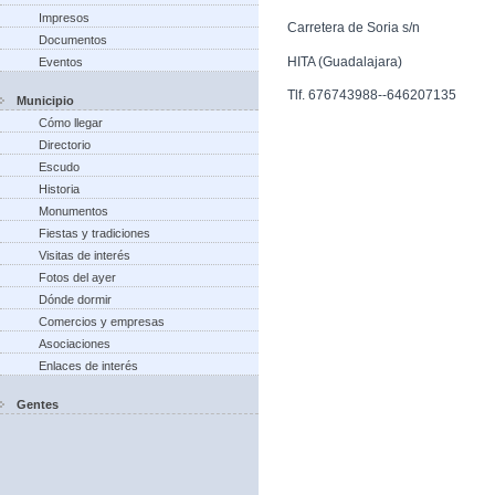
Impresos
Carretera de Soria s/n
Documentos
HITA (Guadalajara)
Eventos
Tlf. 676743988--646207135
Municipio
Cómo llegar
Directorio
Escudo
Historia
Monumentos
Fiestas y tradiciones
Visitas de interés
Fotos del ayer
Dónde dormir
Comercios y empresas
Asociaciones
Enlaces de interés
Gentes