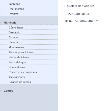
Impresos
Carretera de Soria s/n
Documentos
HITA (Guadalajara)
Eventos
Tlf. 676743988--646207135
Municipio
Cómo llegar
Directorio
Escudo
Historia
Monumentos
Fiestas y tradiciones
Visitas de interés
Fotos del ayer
Dónde dormir
Comercios y empresas
Asociaciones
Enlaces de interés
Gentes