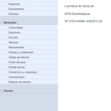
Impresos
Carretera de Soria s/n
Documentos
HITA (Guadalajara)
Eventos
Tlf. 676743988--646207135
Municipio
Cómo llegar
Directorio
Escudo
Historia
Monumentos
Fiestas y tradiciones
Visitas de interés
Fotos del ayer
Dónde dormir
Comercios y empresas
Asociaciones
Enlaces de interés
Gentes