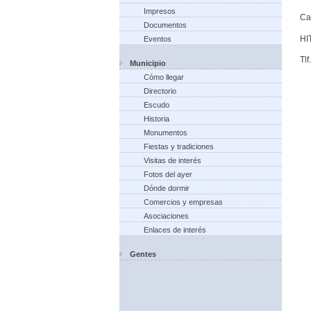
Impresos
Ca
Documentos
HI
Eventos
Tl
Municipio
Cómo llegar
Directorio
Escudo
Historia
Monumentos
Fiestas y tradiciones
Visitas de interés
Fotos del ayer
Dónde dormir
Comercios y empresas
Asociaciones
Enlaces de interés
Gentes