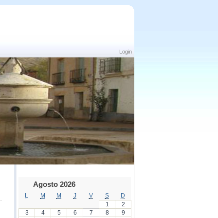
Login
Agosto 2026
L
M
M
J
V
S
D
1
2
3
4
5
6
7
8
9