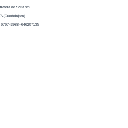
rretera de Soria s/n
TA (Guadalajara)
f. 676743988--646207135