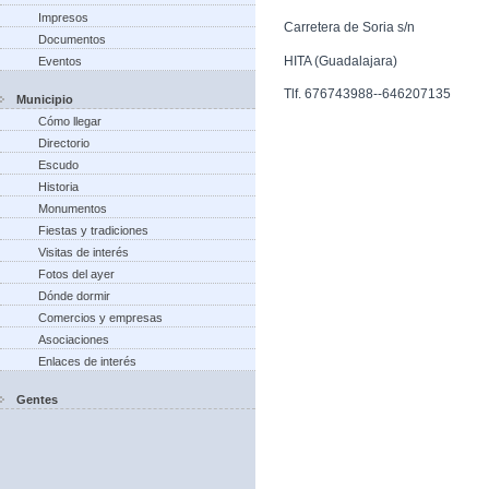
Impresos
Carretera de Soria s/n
Documentos
HITA (Guadalajara)
Eventos
Tlf. 676743988--646207135
Municipio
Cómo llegar
Directorio
Escudo
Historia
Monumentos
Fiestas y tradiciones
Visitas de interés
Fotos del ayer
Dónde dormir
Comercios y empresas
Asociaciones
Enlaces de interés
Gentes