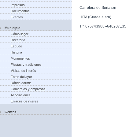
Impresos
Carretera de Soria s/n
Documentos
HITA (Guadalajara)
Eventos
Tlf. 676743988--646207135
Municipio
Cómo llegar
Directorio
Escudo
Historia
Monumentos
Fiestas y tradiciones
Visitas de interés
Fotos del ayer
Dónde dormir
Comercios y empresas
Asociaciones
Enlaces de interés
Gentes