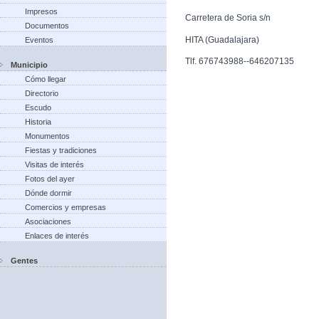
Impresos
Carretera de Soria s/n
Documentos
HITA (Guadalajara)
Eventos
Tlf. 676743988--646207135
Municipio
Cómo llegar
Directorio
Escudo
Historia
Monumentos
Fiestas y tradiciones
Visitas de interés
Fotos del ayer
Dónde dormir
Comercios y empresas
Asociaciones
Enlaces de interés
Gentes