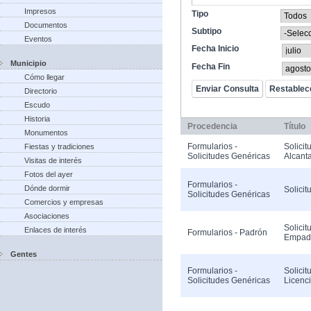
Impresos
Tipo
Documentos
Subtipo
Eventos
Fecha Inicio
Municipio
Fecha Fin
Cómo llegar
Directorio
Escudo
Historia
Procedencia
Título
Monumentos
Formularios -
Solicit
Fiestas y tradiciones
Solicitudes Genéricas
Alcanta
Visitas de interés
Fotos del ayer
Formularios -
Dónde dormir
Solicit
Solicitudes Genéricas
Comercios y empresas
Asociaciones
Solicit
Enlaces de interés
Formularios - Padrón
Empad
Gentes
Formularios -
Solicit
Solicitudes Genéricas
Licenc