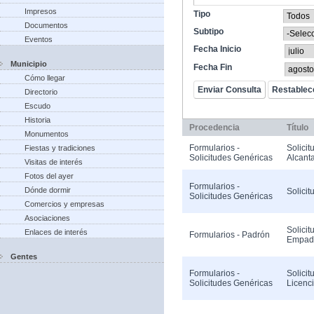
Impresos
Tipo
Documentos
Subtipo
Eventos
Fecha Inicio
Municipio
Fecha Fin
Cómo llegar
Directorio
Escudo
Historia
Procedencia
Título
Monumentos
Formularios -
Solicit
Fiestas y tradiciones
Solicitudes Genéricas
Alcanta
Visitas de interés
Fotos del ayer
Formularios -
Dónde dormir
Solicit
Solicitudes Genéricas
Comercios y empresas
Asociaciones
Solicit
Enlaces de interés
Formularios - Padrón
Empad
Gentes
Formularios -
Solicit
Solicitudes Genéricas
Licenc