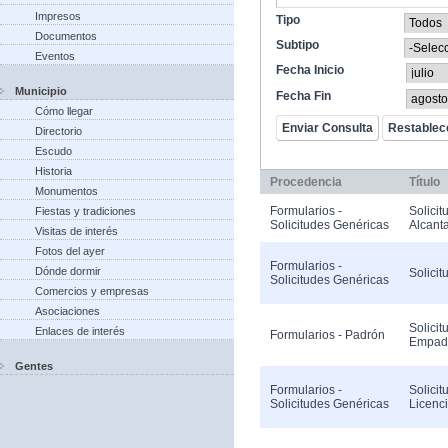
Impresos
Tipo
Documentos
Subtipo
Eventos
Fecha Inicio
Municipio
Fecha Fin
Cómo llegar
Directorio
Escudo
Historia
Procedencia
Título
Monumentos
Formularios -
Solicit
Fiestas y tradiciones
Solicitudes Genéricas
Alcanta
Visitas de interés
Fotos del ayer
Formularios -
Dónde dormir
Solicit
Solicitudes Genéricas
Comercios y empresas
Asociaciones
Solicit
Enlaces de interés
Formularios - Padrón
Empad
Gentes
Formularios -
Solicit
Solicitudes Genéricas
Licenc