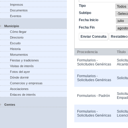
Impresos
Tipo
Documentos
Subtipo
Eventos
Fecha Inicio
Municipio
Fecha Fin
Cómo llegar
Directorio
Escudo
Historia
Procedencia
Título
Monumentos
Formularios -
Solicit
Fiestas y tradiciones
Solicitudes Genéricas
Alcanta
Visitas de interés
Fotos del ayer
Formularios -
Dónde dormir
Solicit
Solicitudes Genéricas
Comercios y empresas
Asociaciones
Solicit
Enlaces de interés
Formularios - Padrón
Empad
Gentes
Formularios -
Solicit
Solicitudes Genéricas
Licenc