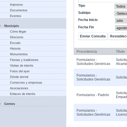
Impresos
Tipo
Documentos
Subtipo
Eventos
Fecha Inicio
Municipio
Fecha Fin
Cómo llegar
Directorio
Escudo
Historia
Procedencia
Título
Monumentos
Formularios -
Solicit
Fiestas y tradiciones
Solicitudes Genéricas
Alcanta
Visitas de interés
Fotos del ayer
Formularios -
Dónde dormir
Solicit
Solicitudes Genéricas
Comercios y empresas
Asociaciones
Solicit
Enlaces de interés
Formularios - Padrón
Empad
Gentes
Formularios -
Solicit
Solicitudes Genéricas
Licenc