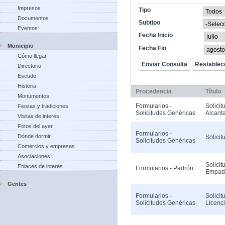
Impresos
Tipo
Documentos
Subtipo
Eventos
Fecha Inicio
Municipio
Fecha Fin
Cómo llegar
Directorio
Escudo
Historia
Procedencia
Título
Monumentos
Formularios -
Solicit
Fiestas y tradiciones
Solicitudes Genéricas
Alcanta
Visitas de interés
Fotos del ayer
Formularios -
Dónde dormir
Solicit
Solicitudes Genéricas
Comercios y empresas
Asociaciones
Solicit
Enlaces de interés
Formularios - Padrón
Empad
Gentes
Formularios -
Solicit
Solicitudes Genéricas
Licenc