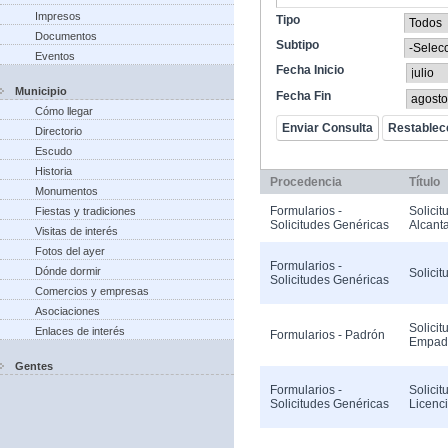
Impresos
Tipo
Documentos
Subtipo
Eventos
Fecha Inicio
Municipio
Fecha Fin
Cómo llegar
Directorio
Escudo
Historia
Procedencia
Título
Monumentos
Formularios -
Solicit
Fiestas y tradiciones
Solicitudes Genéricas
Alcanta
Visitas de interés
Fotos del ayer
Formularios -
Dónde dormir
Solicit
Solicitudes Genéricas
Comercios y empresas
Asociaciones
Solicit
Enlaces de interés
Formularios - Padrón
Empad
Gentes
Formularios -
Solicit
Solicitudes Genéricas
Licenc