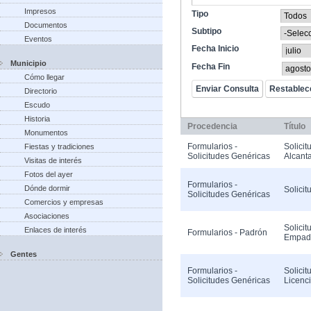
Impresos
Tipo
Documentos
Subtipo
Eventos
Fecha Inicio
Municipio
Fecha Fin
Cómo llegar
Directorio
Escudo
Historia
Procedencia
Título
Monumentos
Formularios -
Solicit
Fiestas y tradiciones
Solicitudes Genéricas
Alcanta
Visitas de interés
Fotos del ayer
Formularios -
Dónde dormir
Solicit
Solicitudes Genéricas
Comercios y empresas
Asociaciones
Solicit
Enlaces de interés
Formularios - Padrón
Empad
Gentes
Formularios -
Solicit
Solicitudes Genéricas
Licenc