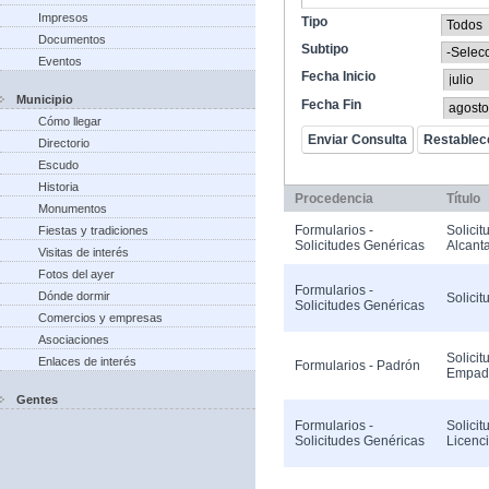
Impresos
Tipo
Documentos
Subtipo
Eventos
Fecha Inicio
Municipio
Fecha Fin
Cómo llegar
Directorio
Escudo
Historia
Procedencia
Título
Monumentos
Formularios -
Solicit
Fiestas y tradiciones
Solicitudes Genéricas
Alcanta
Visitas de interés
Fotos del ayer
Formularios -
Dónde dormir
Solicit
Solicitudes Genéricas
Comercios y empresas
Asociaciones
Solicit
Enlaces de interés
Formularios - Padrón
Empad
Gentes
Formularios -
Solicit
Solicitudes Genéricas
Licenc