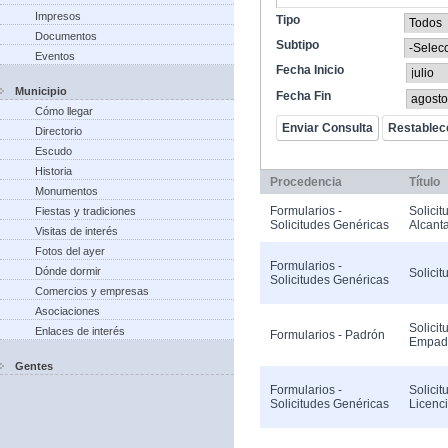
Impresos
Tipo
Documentos
Subtipo
Eventos
Fecha Inicio
Municipio
Fecha Fin
Cómo llegar
Directorio
Escudo
Historia
Procedencia
Título
Monumentos
Formularios -
Solicit
Fiestas y tradiciones
Solicitudes Genéricas
Alcanta
Visitas de interés
Fotos del ayer
Formularios -
Dónde dormir
Solicit
Solicitudes Genéricas
Comercios y empresas
Asociaciones
Solicit
Enlaces de interés
Formularios - Padrón
Empad
Gentes
Formularios -
Solicit
Solicitudes Genéricas
Licenc