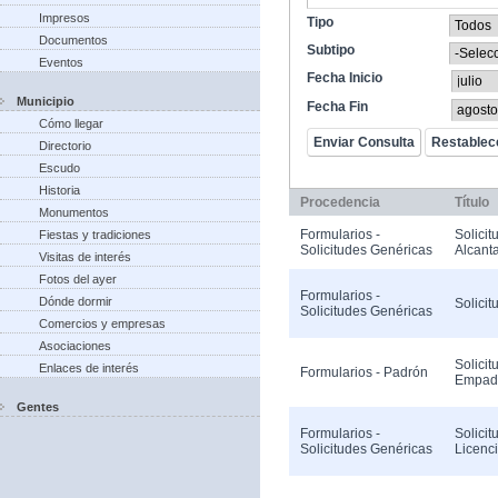
Impresos
Tipo
Documentos
Subtipo
Eventos
Fecha Inicio
Municipio
Fecha Fin
Cómo llegar
Directorio
Escudo
Historia
Procedencia
Título
Monumentos
Formularios -
Solicit
Fiestas y tradiciones
Solicitudes Genéricas
Alcanta
Visitas de interés
Fotos del ayer
Formularios -
Dónde dormir
Solicit
Solicitudes Genéricas
Comercios y empresas
Asociaciones
Solicit
Enlaces de interés
Formularios - Padrón
Empad
Gentes
Formularios -
Solicit
Solicitudes Genéricas
Licenc