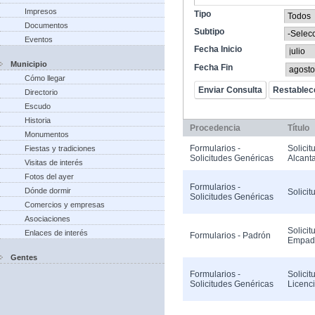
Impresos
Tipo
Documentos
Subtipo
Eventos
Fecha Inicio
Municipio
Fecha Fin
Cómo llegar
Directorio
Escudo
Historia
Procedencia
Título
Monumentos
Formularios -
Solicit
Fiestas y tradiciones
Solicitudes Genéricas
Alcanta
Visitas de interés
Fotos del ayer
Formularios -
Dónde dormir
Solicit
Solicitudes Genéricas
Comercios y empresas
Asociaciones
Solicit
Enlaces de interés
Formularios - Padrón
Empad
Gentes
Formularios -
Solicit
Solicitudes Genéricas
Licenc