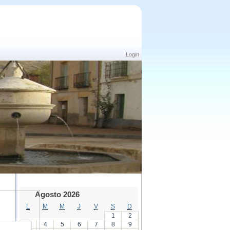
Login
Agosto 2026
L
M
M
J
V
S
D
1
2
3
4
5
6
7
8
9