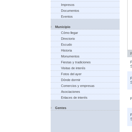
Impresos
Documentos
Eventos
Municipio
Cómo llegar
Directorio
Escudo
Historia
Monumentos
F
Fiestas y tradiciones
S
Visitas de interés
Fotos del ayer
F
Dónde dormir
S
Comercios y empresas
Asociaciones
Enlaces de interés
F
Gentes
F
S