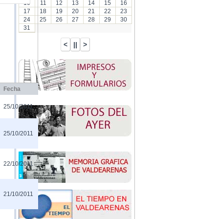
10
11
12
13
14
15
16
17
18
19
20
21
22
23
24
25
26
27
28
29
30
31
Fecha
25/10/2011
25/10/2011
22/10/2011
21/10/2011