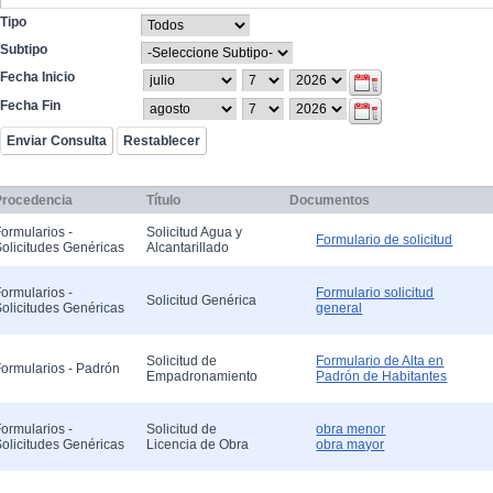
Tipo
Subtipo
Fecha Inicio
Fecha Fin
Procedencia
Título
Documentos
ormularios -
Solicitud Agua y
Formulario de solicitud
olicitudes Genéricas
Alcantarillado
ormularios -
Formulario solicitud
Solicitud Genérica
olicitudes Genéricas
general
Solicitud de
Formulario de Alta en
ormularios - Padrón
Empadronamiento
Padrón de Habitantes
ormularios -
Solicitud de
obra menor
olicitudes Genéricas
Licencia de Obra
obra mayor