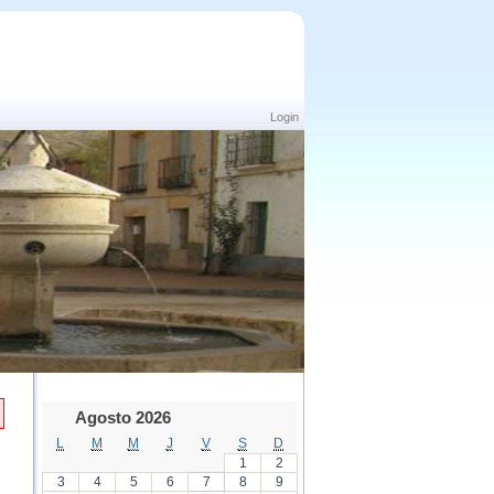
Login
Agosto 2026
L
M
M
J
V
S
D
1
2
3
4
5
6
7
8
9