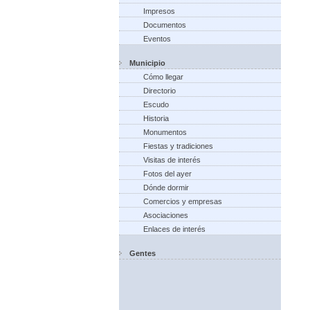
Impresos
Documentos
Eventos
Municipio
Cómo llegar
Directorio
Escudo
Historia
Monumentos
Fiestas y tradiciones
Visitas de interés
Fotos del ayer
Dónde dormir
Comercios y empresas
Asociaciones
Enlaces de interés
Gentes