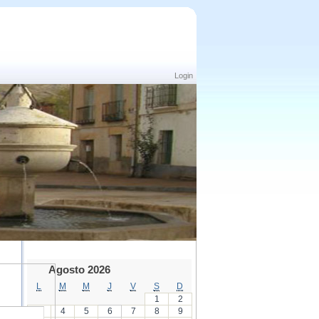
Login
Agosto 2026
L
M
M
J
V
S
D
1
2
3
4
5
6
7
8
9