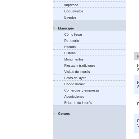
Impresos
Documentos
Eventos
Municipio
Cómo llegar
Directorio
Escudo
Historia
Monumentos
F
Fiestas y tradiciones
S
Visitas de interés
Fotos del ayer
F
Dónde dormir
S
Comercios y empresas
Asociaciones
Enlaces de interés
F
Gentes
F
S