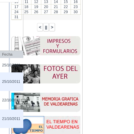
10
11
12
13
14
15
16
17
18
19
20
21
22
23
24
25
26
27
28
29
30
31
Fecha
25/10/2011
25/10/2011
22/10/2011
21/10/2011