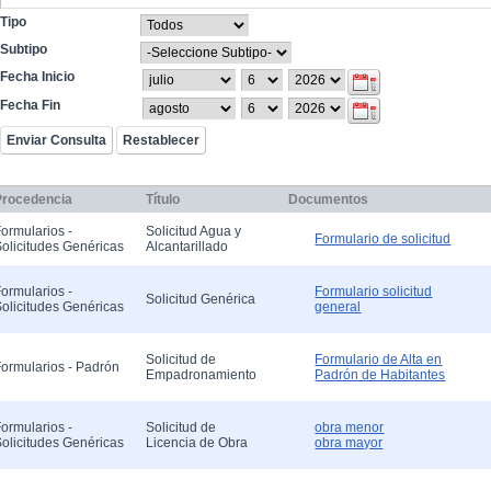
Tipo
Subtipo
Fecha Inicio
Fecha Fin
Procedencia
Título
Documentos
ormularios -
Solicitud Agua y
Formulario de solicitud
olicitudes Genéricas
Alcantarillado
ormularios -
Formulario solicitud
Solicitud Genérica
olicitudes Genéricas
general
Solicitud de
Formulario de Alta en
ormularios - Padrón
Empadronamiento
Padrón de Habitantes
ormularios -
Solicitud de
obra menor
olicitudes Genéricas
Licencia de Obra
obra mayor