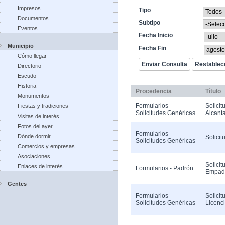
Impresos
Tipo
Documentos
Subtipo
Eventos
Fecha Inicio
Municipio
Fecha Fin
Cómo llegar
Directorio
Escudo
Historia
Procedencia
Título
Monumentos
Formularios -
Solicit
Fiestas y tradiciones
Solicitudes Genéricas
Alcanta
Visitas de interés
Fotos del ayer
Formularios -
Dónde dormir
Solicit
Solicitudes Genéricas
Comercios y empresas
Asociaciones
Solicit
Enlaces de interés
Formularios - Padrón
Empad
Gentes
Formularios -
Solicit
Solicitudes Genéricas
Licenc