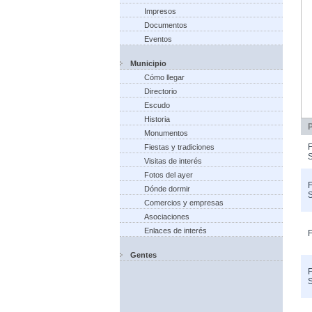
Impresos
Documentos
Eventos
Municipio
Cómo llegar
Directorio
Escudo
Historia
Monumentos
F
Fiestas y tradiciones
S
Visitas de interés
Fotos del ayer
F
Dónde dormir
S
Comercios y empresas
Asociaciones
Enlaces de interés
F
Gentes
F
S