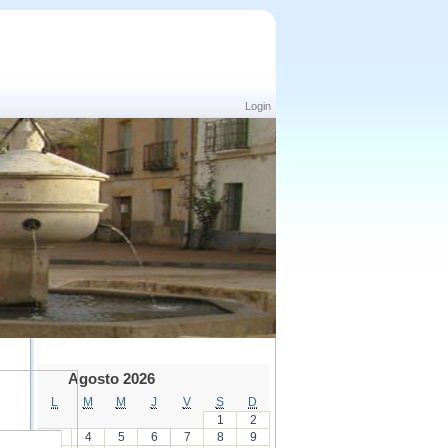
Login
Agosto 2026
L
M
M
J
V
S
D
1
2
3
4
5
6
7
8
9