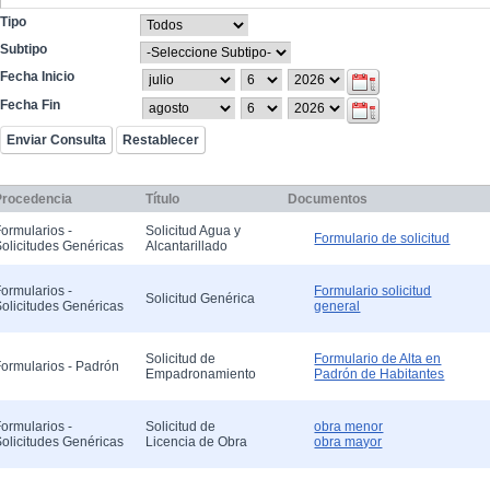
Tipo
Subtipo
Fecha Inicio
Fecha Fin
Procedencia
Título
Documentos
ormularios -
Solicitud Agua y
Formulario de solicitud
olicitudes Genéricas
Alcantarillado
ormularios -
Formulario solicitud
Solicitud Genérica
olicitudes Genéricas
general
Solicitud de
Formulario de Alta en
ormularios - Padrón
Empadronamiento
Padrón de Habitantes
ormularios -
Solicitud de
obra menor
olicitudes Genéricas
Licencia de Obra
obra mayor