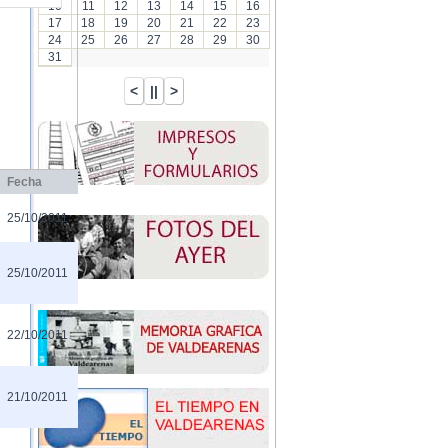
10
11
12
13
14
15
16
17
18
19
20
21
22
23
24
25
26
27
28
29
30
31
Fecha
25/10/2011
25/10/2011
22/10/2011
21/10/2011