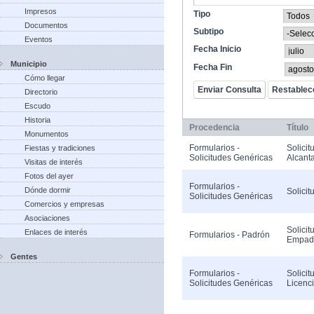
Impresos
Tipo
Documentos
Subtipo
Eventos
Fecha Inicio
Municipio
Fecha Fin
Cómo llegar
Directorio
Escudo
Historia
Procedencia
Título
Monumentos
Formularios -
Solicit
Fiestas y tradiciones
Solicitudes Genéricas
Alcanta
Visitas de interés
Fotos del ayer
Formularios -
Dónde dormir
Solicit
Solicitudes Genéricas
Comercios y empresas
Asociaciones
Solicit
Enlaces de interés
Formularios - Padrón
Empad
Gentes
Formularios -
Solicit
Solicitudes Genéricas
Licenc