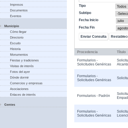
Impresos
Tipo
Documentos
Subtipo
Eventos
Fecha Inicio
Municipio
Fecha Fin
Cómo llegar
Directorio
Escudo
Historia
Procedencia
Título
Monumentos
Formularios -
Solicit
Fiestas y tradiciones
Solicitudes Genéricas
Alcanta
Visitas de interés
Fotos del ayer
Formularios -
Dónde dormir
Solicit
Solicitudes Genéricas
Comercios y empresas
Asociaciones
Solicit
Enlaces de interés
Formularios - Padrón
Empad
Gentes
Formularios -
Solicit
Solicitudes Genéricas
Licenc